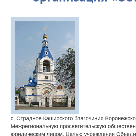
с. Отрадное Каширского благочиния Воронежск
Межрегиональную просветительскую обществен
юридическим лицом. Целью учреждения Объедин