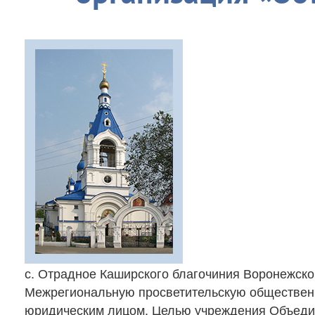
с. Отрадное Каширского благочиния Воронежск
Межрегиональную просветительскую обществен
юридическим лицом. Целью учреждения Объедин