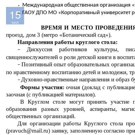
Международная общественная организация 
15
ГАОУ ДПО МО «Корпоративный университет р
МАЯ
ВРЕМЯ 
И МЕСТО 
ПРОВЕДЕНИ
проезд
, дом 3
 (
м
етро 
«
Ботанический сад
»
). 
Направления работы круглого стола:
Дискуссия
работников культуры, писа
–
священнослужителей о роли детской книги в воспит
Позитивный 
о
пыт 
образовательных организац
– 
по 
нравственному 
воспитанию 
детей и 
молодежи
,
 т
Духовно-нравственные 
направления и образ 
–
Формы участия
:
 очная (доклад с публикацие
заочная (с публикацией материалов). 
В Круглом столе могут принять участие пр
образования разных уровней, аспиранты, магист
общественных организаций.
Для организации работы Круглого стола пр
(
pravuch@mail.ru
) заявку, заполненную с
о
гласно пр