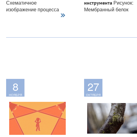
Схематичное
Рисунок:
инструмента
изображение процесса
Мембранный белок
виртуального...
канальный родопсин
ChR2...
8
27
НОЯБРЯ
ОКТЯБРЯ