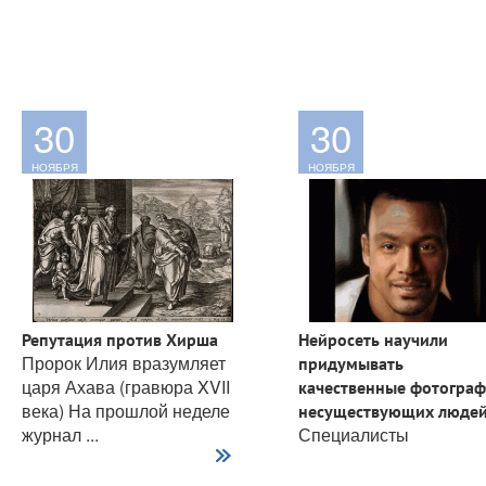
30
30
НОЯБРЯ
НОЯБРЯ
Репутация против Хирша
Нейросеть научили
Пророк Илия вразумляет
придумывать
царя Ахава (гравюра XVII
качественные фотогра
века) На прошлой неделе
несуществующих люде
журнал ...
Специалисты
из компании NVIDIA...