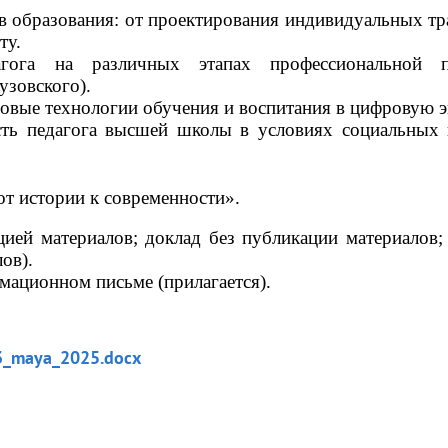
в образования: от проектирования индивидуальных тра
ту
.
гога на различных этапах профессиональной по
вузовского)
.
овые технологии обучения и воспитания в цифровую э
сть педагога высшей школы в условиях социальных 
 от истории к современности
»
.
цией материалов; доклад без публикации материалов; в
ов). 
ационном письме (прилагается).
3_maya_2025.docx