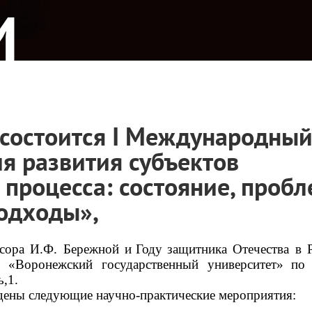
И
к
а
. состоится I Международны
я развития субъектов
 процесса: состояние, пробл
одходы»,
сора И.
Ф. Бережной и
Году
защитника Отечества в Р
Воронежский государственный университет»
по 
,1.
дены следующие научно-практические мероприятия: