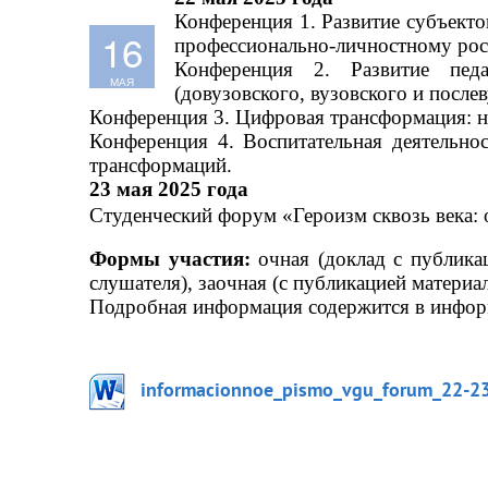
Конференция 1. Развитие субъекто
16
профессионально-личностному рос
Конференция 2. Развитие педа
МАЯ
(
довузовского
, вузовского и после
Конференция 3. Цифровая трансформация: н
Конференция 4. Воспитательная деятельно
трансформаций
.
2
3
 мая 2025 года
Студенческий
форум «Г
ероизм сквозь века:
Формы участия
:
 очная (доклад с публика
слушателя), заочная (с публикацией материал
Подробная информация содержится в информ
informacionnoe_pismo_vgu_forum_22-2