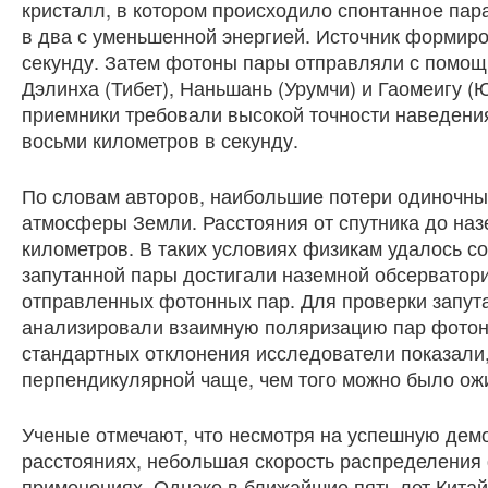
кристалл, в котором происходило спонтанное па
в два с уменьшенной энергией. Источник формир
секунду. Затем фотоны пары отправляли с помощ
Дэлинха (Тибет), Наньшань (Урумчи) и Гаомеигу (Ю
приемники требовали высокой точности наведени
восьми километров в секунду.
По словам авторов, наибольшие потери одиночны
атмосферы Земли. Расстояния от спутника до наз
километров. В таких условиях физикам удалось с
запутанной пары достигали наземной обсерватор
отправленных фотонных пар. Для проверки запут
анализировали взаимную поляризацию пар фотоно
стандартных отклонения исследователи показали,
перпендикулярной чаще, чем того можно было ож
Ученые отмечают, что несмотря на успешную демо
расстояниях, небольшая скорость распределения 
применениях. Однако в ближайшие пять лет Китай