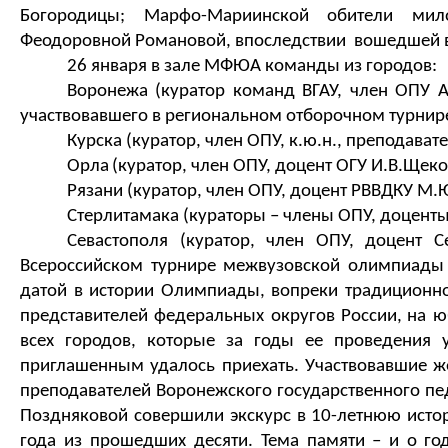
Богородицы; 
Марфо-Мариинской обители мило
Феодоровной Романовой
, впоследствии 
 вошедшей 
26 января в 
зале 
МФЮА
 команды из 
городов: 
Воронежа (куратор
 команд ВГАУ,
 ч
лен ОПУ 
участвовавшего в региональном отборочном турни
Курска (куратор
,
 член ОПУ, к.ю.н., преподавате
Орла
(куратор
,
 член ОПУ, доцент ОГУ И
.
В
.
Щекот
Рязани (куратор, 
член ОПУ, доцент РВВДКУ М
.
Стерлитамака (кураторы 
– 
члены ОПУ, доценты
Севастополя (куратор
, член ОПУ,
 доцент С
Всерос
с
ийском турнире межвузовской олимпиады 
датой
 в истории Олимпиады,
 вопреки традиционно
представителей федеральных округов России,
на 
ю
всех городов, которые за годы ее проведения 
приглашенным
 удалось при
ехать
. Участвовавшие ж
преподавателей Воронежского государственного пед
Поздняковой 
совершили
 экскурс в 10-летнюю ист
года из пр
ошедших десяти. 
Т
ема памяти
–
 и о г
о