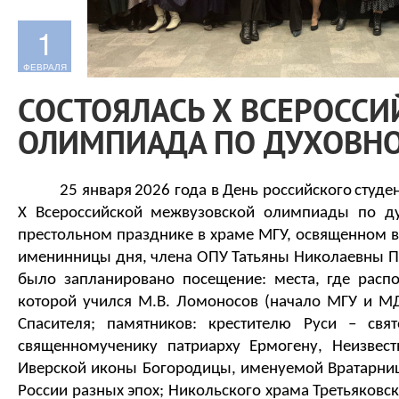
1
ФЕВРАЛЯ
СОСТОЯЛАСЬ Х ВСЕРОСС
ОЛИМПИАДА ПО ДУХОВНО
25 января
2026 года
 в День российск
ого
студе
Х Всероссийской 
межвузовской олимпиады по дух
пре
стольно
м празднике в храме МГУ, 
освященном в
именинницы дня, члена ОПУ Татьяны Николаевны 
было запланировано посещение
: 
места,
где расп
которой
 учился М
.
В
. 
Ломоносов (начало МГУ и МД
Спасителя;
 памятников
:
 крестителю Руси 
– свя
священномученику патриарху Ермогену, Неизвест
Иверской иконы Богородицы, именуемой Вратарни
России разных эпох
; 
Никольского храма Третьяковск