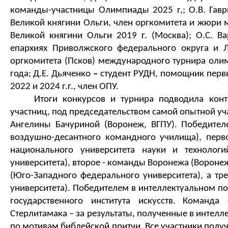
ко
манды-участницы Олимпиады 2025 г,; 
О.В.
Гавр
Великой княгини Ольги
, член оргкомитета и жюри
Великой 
княгини Ольги 2019 г. (
Москва
); 
О.С. 
Ва
епархиях Приволжского федерального округа и Л
оргкомитета 
(Псков) 
международного турнира оли
года
;
Д.
Е.
Дьяченко
 – 
студент РУДН, 
помощник
 перв
2022 и 2024 г
.
г
.
, член ОПУ
.
Итоги конкурсов и турнира подводила конт
участниц,
 под председательством самой опытной у
Ангелины Бачуриной (Воронеж, ВГПУ).
Победител
воздушно-десантного командного у
чилища), перв
национального университета науки и технологий
университета), второе - команды Воронежа (Воронеж
(Юго-Западного федерального университета), а тре
университета). Победителем в интеллектуальном п
государственного института искусств.
Команда 
Стерлитамака 
–
 за результаты, полученные в интел
по мотива
м библе
й
ской притчи. 
Все участники пол