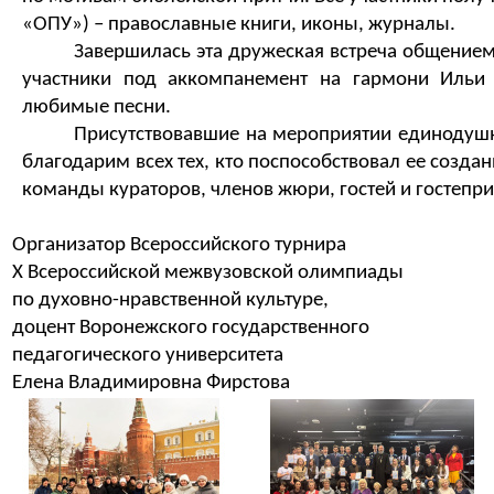
«ОПУ») – православные книги, иконы, журналы.
Завершилась эта дружеская встреча общением
участники 
под аккомпанемент 
на гармони 
Ильи
любимые песни.
Присутствовавшие на мероприятии 
единодушн
благ
одарим всех тех, кто поспособств
овал ее созда
команды
 кураторов, членов жюри, гостей и гостеп
Организатор 
Всероссийского турнира
Х Всероссийской межвузовской олимпиады  
по духовно-нравственной культуре, 
доцент
 Воронежского государственного 
педагогического университета 
Е
лена Владимировна 
Фирстов
а