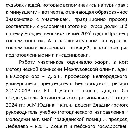
судьбах людей, 
которые вспоминались на турнирах 
к минувшему 
–
 вот черта, отлич
ающая образованност
Знакомство с участниками традиционно проход
соответств
ии с условиями этого конкурса 
должны б
на тему Рождественских чтений 2026 года 
«Просвеще
современности»
.
 А в за
ключительном 
конкурсе к
современных жизненных ситуаций, в которых рас
подготовленные ими инсценировки.
Работу участников оценивало жюри
,
 в 
кот
методической комиссии Межвузовской олимпиады
Е
.В.
Сафронова
– д.ю.н, профессор Белгородского
университета, председатель Белгородского регио
2017-2019 гг
.;
Е
.Г. 
Щукина
 – к.пс.н, доцент Се
председатель Архангельского регионального отд
2024 гг
.; 
А
.М.
Юдина –
к.п.н, доцент Владимирского
руководитель учебно-методического направления 
молодежи активной гражданской позиции, председ
Лебедева
– к.э.н., доцент Витебского государстве