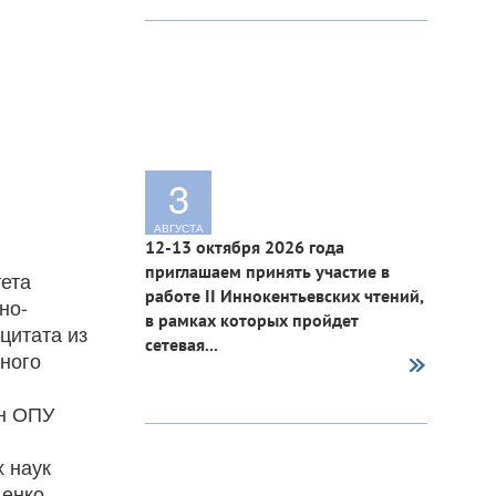
3
АВГУСТА
12-13 октября 2026 года
приглашаем принять участие в
тета
работе II Иннокентьевских чтений,
но-
в рамках которых пройдет
цитата из
сетевая...
нного
ен ОПУ
х наук
денко