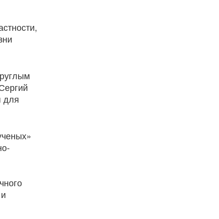
астности,
зни
круглым
 Сергий
я для
ученых»
но-
чного
 и