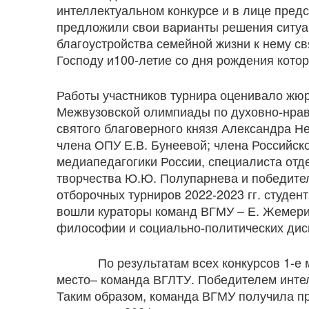
интеллектуальном конкурсе и в лице предс
предложили свои варианты решения ситуа
благоустройства семейной жизни к нему св
Господу и100-летие со дня рождения котор
Работы участников турнира оценивало жюр
Межвузовской олимпиады по духовно-нравс
святого благоверного князя Александра Н
члена ОПУ Е.В. Бунеевой; члена Российск
медиапедагогики России, специалиста отд
творчества Ю.Ю. Полупарнева и победите
отборочных турниров 2022-2023 гг. студен
вошли кураторы команд ВГМУ – Е. Жемерик
философии и социально-политических дис
По результатам всех конкурсов 1-е мес
место– команда ВГЛТУ. Победителем интел
Таким образом, команда ВГМУ получила п