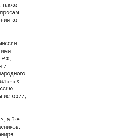
а также
опросам
ения ко
миссии
 имя
 РФ,
я и
народного
нальных
иссию
ы истории,
, а 3-е
сников.
рнире