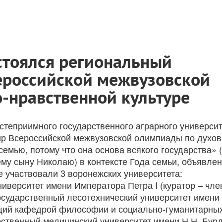
стоялся региональный
ероссийской межвузовской
-нравственной культуре
остеприимного государственного аграрного универси
ир Всероссийской межвузовской олимпиады по духов
семью, потому что она основа всякого государства» (
ему сыну Николаю) в контексте Года семьи, объявле
е участвовали 3 воронежских университета:
иверситет имени Императора Петра I (куратор – чл
государственный лесотехнический университет имени
ующий кафедрой философии и социально-гуманитарны
рственный медицинский университет имени Н.Н. Бур