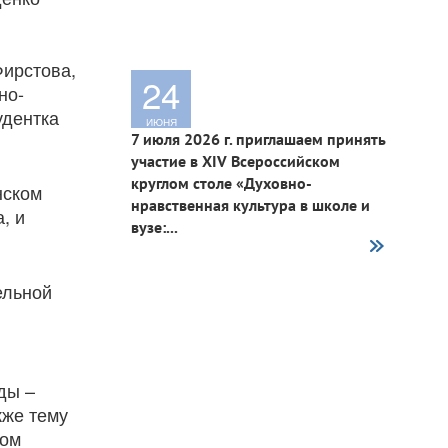
Фирстова,
24
но-
удентка
ИЮНЯ
7 июля 2026 г. приглашаем принять
участие в XIV Всероссийском
круглом столе «Духовно-
нском
нравственная культура в школе и
, и
вузе:...
ельной
ды –
кже тему
ном