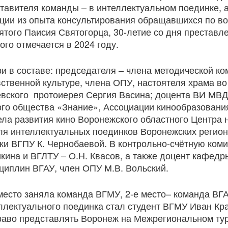
тавителя команды – в интеллектуальном поединке, 
ции из опыта консультирования обращавшихся по в
ятого Паисия Святогорца, 30-летие со дня преставл
ого отмечается в 2024 году.
и в составе: председателя – члена методической ко
твенной культуре, члена ОПУ, настоятеля храма во
евского протоиерея Сергия Васина; доцента ВИ МВД
ого общества «Знание», Ассоциации кинообразовани
ела развития кино Воронежского областного Центра 
ля интеллектуальных поединков Воронежских регио
тки ВГПУ К. Чернобаевой. В контрольно-счётную ком
ина и ВГЛТУ – О.Н. Квасов, а также доцент кафедр
циплин ВГАУ, член ОПУ М.В. Вольский.
то заняла команда ВГМУ, 2-е место– команда ВГАУ
лектуального поединка стал студент ВГМУ Иван Кра
раво представлять Воронеж на Межрегиональном ту