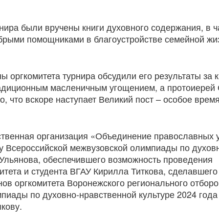
нира были вручены книги духовного содержания, в ч
добрыми помощниками в благоустройстве семейной жи
ны оргкомитета турнира обсудили его результаты за 
радиционным масленичным угощением, а протоиерей
, что вскоре наступает Великий пост – особое врем
ственная организация «Объединение православных 
у Всероссийской межвузовской олимпиады по духов
. Ульянова, обеспечившего возможность проведения
тета и студента ВГАУ Кирилла Титкова, сделавшего
нов оргкомитета Воронежского регионального отборо
пиады по духовно-нравственной культуре 2024 года
кову.