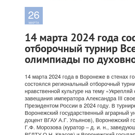
26
МАРТА
14 марта 2024 года со
отборочный турнир Вс
олимпиады по духовно
14 марта 2024 года в Воронеже в стенах г
состоялся региональный отборочный турн
нравственной культуре на тему «Укрепляй 
завещания императора Александра III сво
Президентом России в 2024 году. В турнир
Воронежский государственный аграрный ун
доцент ВГАУ А.Г. Ульянов), Воронежский 
Г.Ф. Морозова (куратор – д. и. н., завед
ВГЛТУ О.Н. Квасов) и Воронежский госуда