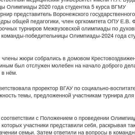
цы Олимпиады 2020 года студентка 5 курса ВГМУ
урнир представитель Воронежского государственного
едры общей педагогики, член оргкомитета ОПУ Е.В. 
орочных турниров Межвузовской олимпиады по духов
лен команды-победительницы Олимпиады-2024 года ст
 и члены жюри собрались в домовом Крестовоздвиже
иным был отслужен молебен на начало доброго дела
 в нём.
ветствовала проректор ВГАУ по социально-воспитат
жность темы, предложенной участникам турнира для
в соответствии с Положением о проведении Олимпиа
 которых участники представили себя, раскрывая та
чении семьи. Затем ответили на вопросы в команд